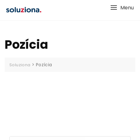
Skip
Menu
to
content
Pozícia
>
Pozícia
Soluziona