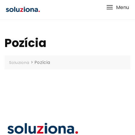
Skip
Menu
to
content
Pozícia
>
Pozícia
Soluziona