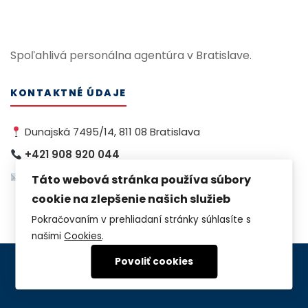
Spoľahlivá personálna agentúra v Bratislave.
KONTAKTNÉ ÚDAJE
Dunajská 7495/14, 811 08 Bratislava
+421 908 920 044
info@soluziona.sk
Táto webová stránka používa súbory
cookie na zlepšenie našich služieb
Pokračovaním v prehliadaní stránky súhlasíte s
našimi
Cookies
.
Povoliť cookies
Copyright © 2026 Soluziona