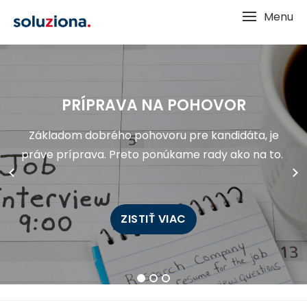
Skip
Menu
to
content
NAJČASTEJŠIE OTÁZKY NA
PRÍPRAVA NA POHOVOR
PRÍPRAVA ŽIVOTOPISU
POHOVORE​
Základom dobrého pohovoru pre kandidáta, je
Životopis je úplne prvým kontaktom, vďaka
Poradíme Vám aké sú najčastejšie kladené
práve príprava. Preto ponúkame rady ako na to.
ktorému prichádzate do styku s Vašim
otázky a ako sa kvalitne pripraviť na pohovor.
potencionálnym zamestnávateľom.
ZISTIŤ VIAC
ZISTIŤ VIAC
ZISTIŤ VIAC
1
2
3