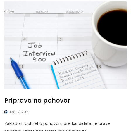
Blog
Príprava na pohovor
Máj 7, 2021
Základom dobrého pohovoru pre kandidáta, je práve