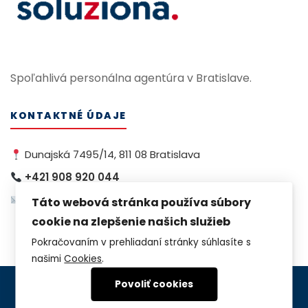
Spoľahlivá personálna agentúra v Bratislave.
KONTAKTNÉ ÚDAJE
Dunajská 7495/14, 811 08 Bratislava
+421 908 920 044
info@soluziona.sk
Táto webová stránka používa súbory
cookie na zlepšenie našich služieb
Pokračovaním v prehliadaní stránky súhlasíte s
našimi
Cookies
.
Povoliť cookies
Copyright © 2026 Soluziona